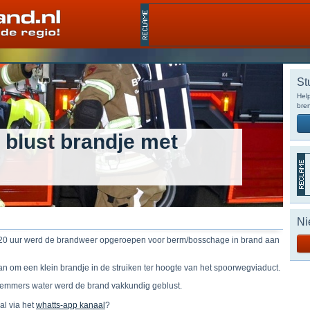
St
Help
bren
 blust brandje met
Ni
0 uur werd de brandweer opgeroepen voor berm/bosschage in brand aan
an om een klein brandje in de struiken ter hoogte van het spoorwegviaduct.
 emmers water werd de brand vakkundig geblust.
 al via het
whatts-app kanaal
?