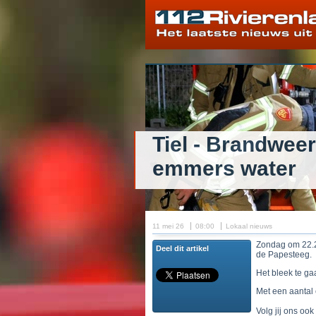
Tiel - Brandweer
emmers water
11 mei 26
08:00
Lokaal nieuws
Zondag om 22.2
Deel dit artikel
de Papesteeg.
Het bleek te ga
Met een aantal
Volg jij ons ook