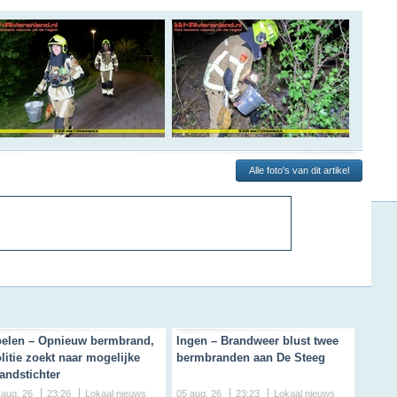
Alle foto's van dit artikel
elen – Opnieuw bermbrand,
Ingen – Brandweer blust twee
litie zoekt naar mogelijke
bermbranden aan De Steeg
andstichter
 aug. 26
23:26
Lokaal nieuws
05 aug. 26
23:23
Lokaal nieuws