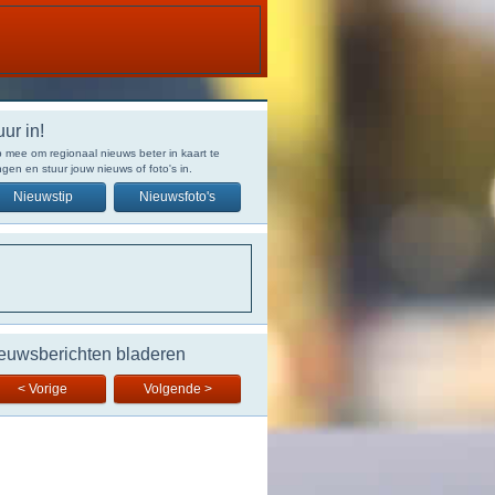
uur in!
 mee om regionaal nieuws beter in kaart te
gen en stuur jouw nieuws of foto's in.
Nieuwstip
Nieuwsfoto's
euwsberichten bladeren
< Vorige
Volgende >