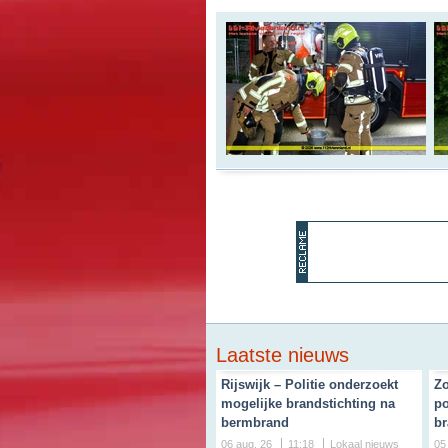
Laatste nieuws
Rijswijk – Politie onderzoekt
Zo
mogelijke brandstichting na
po
bermbrand
br
06 aug. 26
11:18
Lokaal nieuws
05