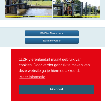
P2000 - Alarmcheck
Normale versie
112Rivierenland.nl maakt gebruik van
cookies. Door verder gebruik te maken van
deze website ga je hiermee akkoord.
Meer informatie
Akkoord