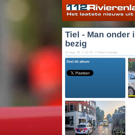
Tiel - Man onder
bezig
11 aug. 25
22:37
Foto's overige
Deel dit album