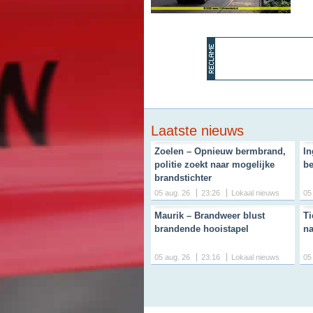
Laatste nieuws
Zoelen – Opnieuw bermbrand,
In
politie zoekt naar mogelijke
be
brandstichter
05 aug. 26
23:26
Lokaal nieuws
05
Maurik – Brandweer blust
Ti
brandende hooistapel
na
05 aug. 26
23:16
Lokaal nieuws
05