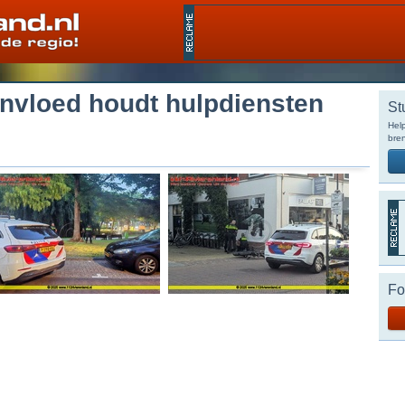
 invloed houdt hulpdiensten
St
Help
bren
Fo