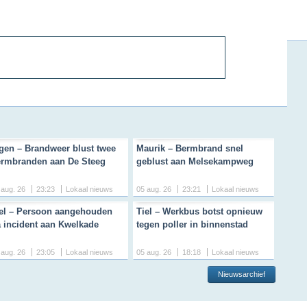
gen – Brandweer blust twee
Maurik – Bermbrand snel
rmbranden aan De Steeg
geblust aan Melsekampweg
 aug. 26
23:23
Lokaal nieuws
05 aug. 26
23:21
Lokaal nieuws
el – Persoon aangehouden
Tiel – Werkbus botst opnieuw
 incident aan Kwelkade
tegen poller in binnenstad
 aug. 26
23:05
Lokaal nieuws
05 aug. 26
18:18
Lokaal nieuws
Nieuwsarchief