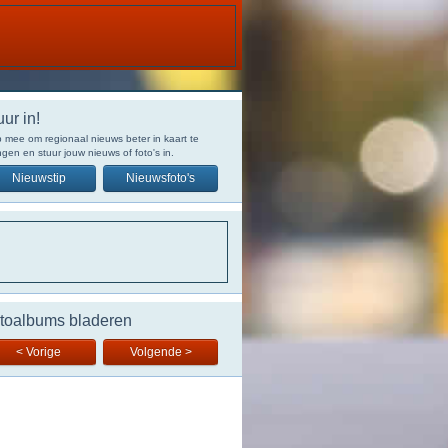
uur in!
 mee om regionaal nieuws beter in kaart te
gen en stuur jouw nieuws of foto's in.
Nieuwstip
Nieuwsfoto's
toalbums bladeren
< Vorige
Volgende >