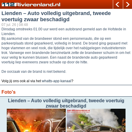
Lienden – Auto volledig uitgebrand, tweede
voertuig zwaar beschadigd
07 jul. 26 | 08:48
Dinsdag omstreeks 01.00 uur werd een autobrand gemeld aan de Hofstede in
Lienden.
Bij aankomst van de brandweer stond een personenauto, die op een
parkeerplaats stond geparkeerd, volledig in brand. De brand ging gepaard met
hoge vlammen en veel rook, die tijdelijk over het nabijgelegen industrieterrein
trok. Vanwege een brandende benzinetank zette de brandweer schuim in om het
vuur veilig te kunnen blussen. Een naast de brandende auto geparkeerd
voertuig liep eveneens zware schade op door de hitte.
De oorzaak van de brand is niet bekend.
Volg jij ons ook al via het
whatts-app kanaal
?
Foto's
Lienden – Auto volledig uitgebrand, tweede voertuig
zwaar beschadigd