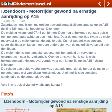
IJzendoorn - Motorrijder gewond na ernstige
aanrijding op A15
13 jun. 26 | 10:40
Zaterdagochtend is een motorrijder gewond geraakt bij een ongeval op de A15
richting Nijmegen ter hoogte van IJzendoorn.
De melding kwam rond 07.45 uur binnen. Door nog onbekende oorzaak botste
een personenauto achterop een motorfiets. Door de enorme klap kwam de motor
muurvast in de motorkap van de auto terecht. Op het wegdek was een lang
spoor zichtbaar en lagen meerdere onderdelen van de motorfiets verspreid over
de rijbaan.
De motorrijder is door ambulancepersoneel behandeld en vervolgens
overgebracht naar het ziekenhuis. Over de ernst van het letsel is niets
bekendgemaakt. Het ongeval zorgde voor een lange file op de A15 richting
Nijmegen.
De schade aan beide voertuigen was dusdanig groot dat de berger de motor en
personenauto niet van elkaar kon scheiden. Uiteindelijk is de complete
combinatie op de berger afgevoerd.
Volg jij ons ook al via het
whatts-app kanaal
?
Foto's
IJzendoorn - Motorrijder gewond na ernstige aanrijding
op A15