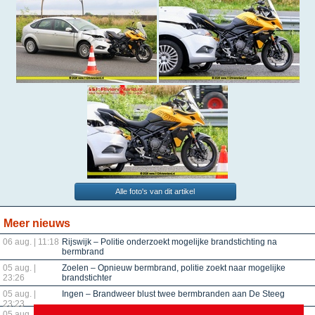
Alle foto's van dit artikel
Meer nieuws
06 aug. | 11:18
Rijswijk – Politie onderzoekt mogelijke brandstichting na
bermbrand
05 aug. |
Zoelen – Opnieuw bermbrand, politie zoekt naar mogelijke
23:26
brandstichter
05 aug. |
Ingen – Brandweer blust twee bermbranden aan De Steeg
23:23
05 aug. |
Maurik – Bermbrand snel geblust aan Melsekampweg