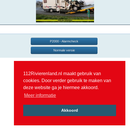
P2000 - Alarmcheck
Normale versie
112Rivierenland.nl maakt gebruik van
cookies. Door verder gebruik te maken van
deze website ga je hiermee akkoord.
Meer informatie
Akkoord