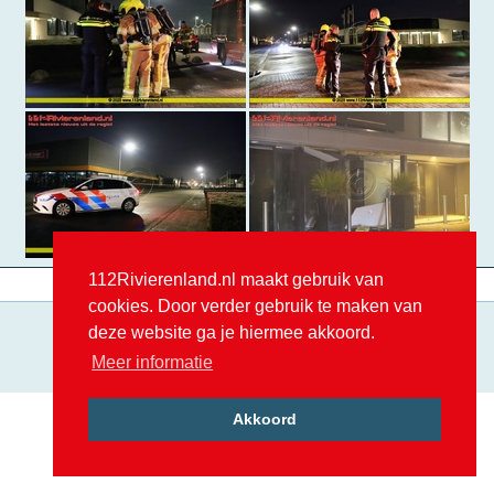
112Rivierenland.nl maakt gebruik van
cookies. Door verder gebruik te maken van
P2000 - Alarmcheck
deze website ga je hiermee akkoord.
Meer informatie
Normale versie
Akkoord