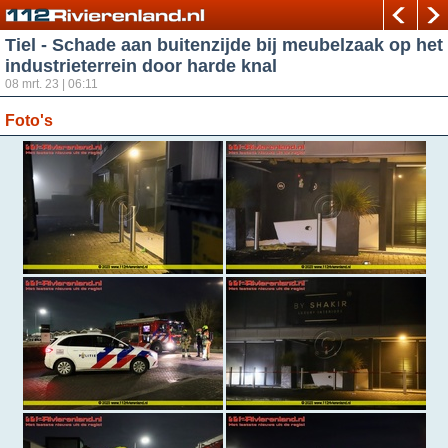
Tiel - Schade aan buitenzijde bij meubelzaak op het
industrieterrein door harde knal
08 mrt. 23 | 06:11
Foto's